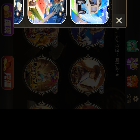
♥️我司推荐您使用UPAY进行充值提现，笔笔专享加赠3%，极速秒到账，游戏更欢畅~ ♥️会生钱的APP，天天红包～ 周礼金~每日佣金~洗码返水~~根本停不下来~～温馨提醒：(苹果ios）若出现app无法运行或闪退等情况，请登入官网(1991.hk)重新下载或使用网页版(1991a1.cc)进行 游戏!